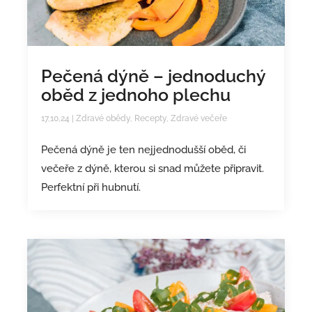
Pečená dýně – jednoduchý
oběd z jednoho plechu
17,10,24
|
Zdravé obědy
,
Recepty
,
Zdravé večeře
Pečená dýně je ten nejjednodušší oběd, či
večeře z dýně, kterou si snad můžete připravit.
Perfektní při hubnutí.