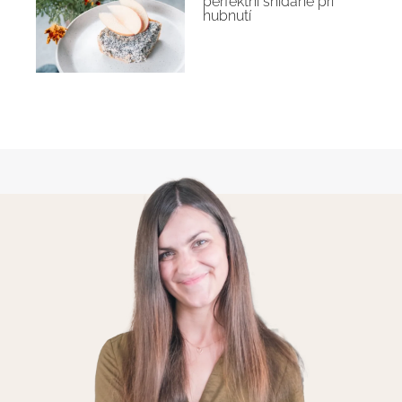
perfektní snídaně při
hubnutí