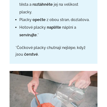
těsta a
roztáhněte
jej na velikost
placky.
Placky
opečte
z obou stran, dozlatova.
Hotové placky
naplňte
náplní a
servírujte
.*
*Čočkové placky chutnají nejlépe, když
jsou
čerstvé
.