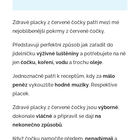
Zdravé placky z červené čočky patří mezi mé
nejoblíbenější pokrmy z červené čočky.
Představují perfektní způsob jak zařadit do
jídelníčku
výživné luštěniny
a potřebujete na ně
jen
čočku, koření, vodu
a trochu
oleje
.
Jednoznačně patří k receptům, kdy za
málo
peněz
vykouzlíte
hodně muziky
. Respektive
placek.
Zdravé placky z červené čočky jsou
výborné
,
dokonale
vláčné
a připravit se dají
na
nekonečno způsobů
.
Když čočku namočíte předem,
nenadýmají
a