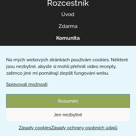
Rozcestník
Úvod
Zdarma
Komunita
Konzultace
Na mých webových stránkách používám cookies. Některé
Jídelníček na míru
jsou nezbytné, abyste si mohli přehrát video recepty,
O Helen
zatímco jiné mi pomáhají zlepšit fungování webu.
Spravovat možnosti
Kontakt
Rozumím
Rychlé recepty
Jen nezbytné
Zdravé snídaně
Zásady cookies
Zásady ochrany osobních údajů
Zdravé obědy