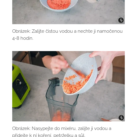
Obrázek: Zalijte čistou vodou a nechte ji namočenou
4-8 hodin.
Obrázek: Nasypejte do mixéru, zalijte ji vodou a
přidejte k ní koření, petrželku a sůl.