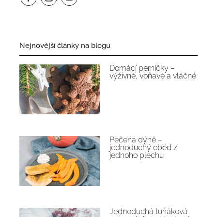
Nejnovější články na blogu
Domácí perníčky –
výživné, voňavé a vláčné
Pečená dýně –
jednoduchý oběd z
jednoho plechu
Jednoduchá tuňáková