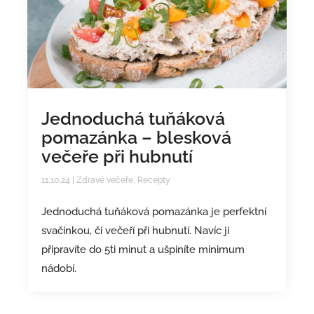
Jednoduchá tuňáková
pomazánka – blesková
večeře při hubnutí
11,10,24
|
Zdravé večeře
,
Recepty
Jednoduchá tuňáková pomazánka je perfektní
svačinkou, či večeří při hubnutí. Navíc ji
připravíte do 5ti minut a ušpiníte minimum
nádobí.