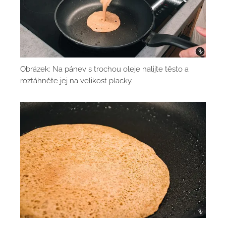
Obrázek: Na pánev s trochou oleje nalijte těsto a
roztáhněte jej na velikost placky.