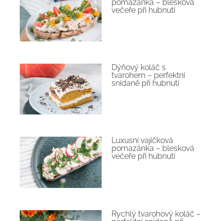
pomazánka – blesková
večeře při hubnutí
Dýňový koláč s
tvarohem – perfektní
snídaně při hubnutí
Luxusní vajíčková
pomazánka – blesková
večeře při hubnutí
Rychlý tvarohový koláč –