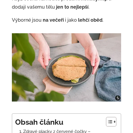
dodají vašemu tělu
jen to nejlepší
.
Výborné jsou
na večeři
i jako
lehčí oběd
.
Obsah článku
Zdravé placky z červené čočky –