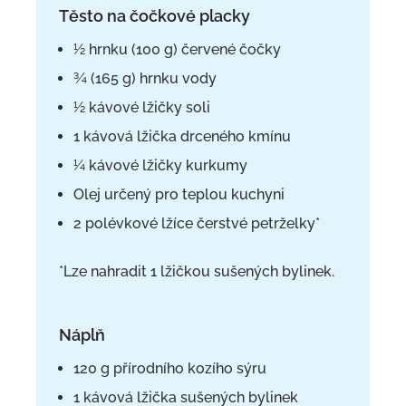
Těsto na čočkové placky
½ hrnku (100 g) červené čočky
¾ (165 g) hrnku vody
½ kávové lžičky soli
1 kávová lžička drceného kmínu
¼ kávové lžičky kurkumy
Olej určený pro teplou kuchyni
2 polévkové lžíce čerstvé petrželky*
*Lze nahradit 1 lžičkou sušených bylinek.
Náplň
120 g přírodního kozího sýru
1 kávová lžička sušených bylinek