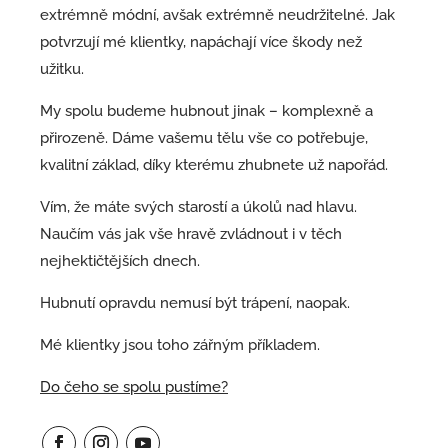
extrémně módní, avšak extrémně neudržitelné. Jak
potvrzují mé klientky, napáchají více škody než
užitku.
My spolu budeme hubnout jinak – komplexně a
přirozeně. Dáme vašemu tělu vše co potřebuje,
kvalitní základ, díky kterému zhubnete už napořád.
Vím, že máte svých starostí a úkolů nad hlavu.
Naučím vás jak vše hravě zvládnout i v těch
nejhektičtějších dnech.
Hubnutí opravdu nemusí být trápení, naopak.
Mé klientky jsou toho zářným příkladem.
Do čeho se spolu pustíme?