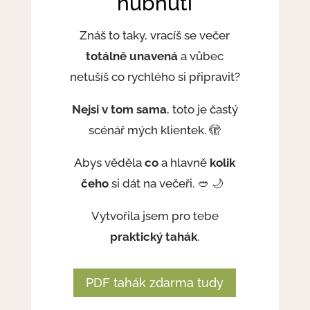
hubnutí
Znáš to taky, vracíš se večer
totálně unavená
a vůbec
netušíš co rychlého si připravit?
Nejsi v tom sama
, toto je častý
scénář mých klientek. 🫣
Abys věděla
co
a hlavně
kolik
čeho
si dát na večeři. 🥙 🌙
Vytvořila jsem pro tebe
praktický tahák
.
PDF tahák zdarma tudy