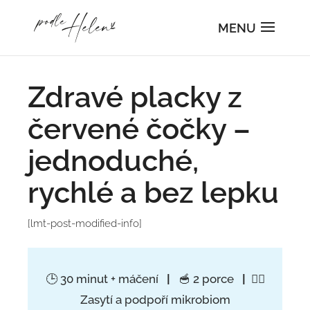
Zdravé placky z
červené čočky –
jednoduché,
rychlé a bez lepku
[lmt-post-modified-info]
🕒 30 minut + máčení
|
🥣 2 porce
|
👍🏻
Zasytí a podpoří mikrobiom