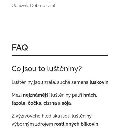
Obrázek: Dobrou chuť.
FAQ
Co jsou to luštěniny?
Luštěniny jsou zralá, suchá semena
luskovin
.
Mezi
nejznámější
luštěniny patří
hrách,
fazole, čočka, cizrna
a
sója
.
Z výživového hlediska jsou luštěniny
výborným zdrojem
rostlinných bílkovin,