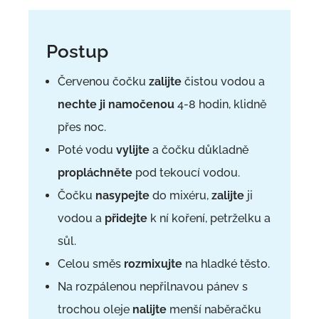
Postup
Červenou čočku
zalijte
čistou vodou a
nechte ji namočenou
4-8 hodin, klidně
přes noc.
Poté vodu
vylijte
a čočku důkladně
propláchněte
pod tekoucí vodou.
Čočku
nasypejte
do mixéru,
zalijte
ji
vodou a
přidejte
k ní koření, petrželku a
sůl.
Celou směs
rozmixujte
na hladké těsto.
Na rozpálenou nepřilnavou pánev s
trochou oleje
nalijte
menší naběračku