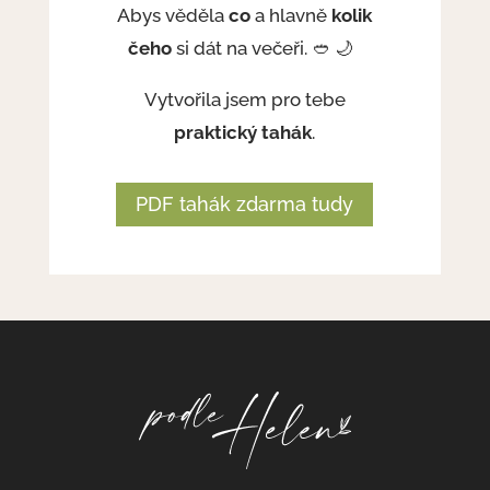
Abys věděla
co
a hlavně
kolik
čeho
si dát na večeři. 🥙 🌙
Vytvořila jsem pro tebe
praktický tahák
.
PDF tahák zdarma tudy