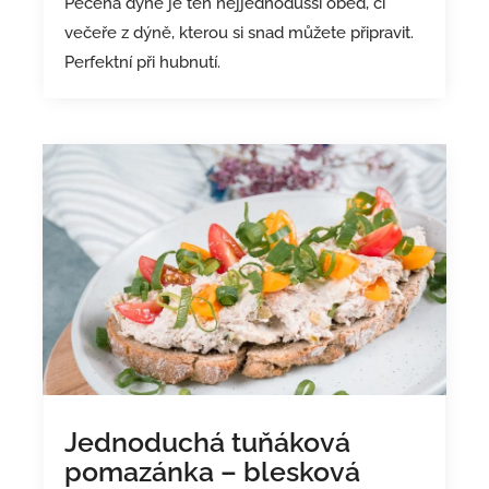
Pečená dýně je ten nejjednodušší oběd, či
večeře z dýně, kterou si snad můžete připravit.
Perfektní při hubnutí.
Jednoduchá tuňáková
pomazánka – blesková