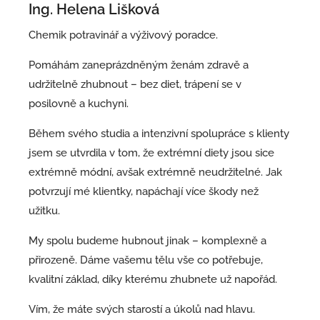
Ing. Helena Lišková
Chemik potravinář a výživový poradce.
Pomáhám zaneprázdněným ženám zdravě a
udržitelně zhubnout – bez diet, trápení se v
posilovně a kuchyni.
Během svého studia a intenzivní spolupráce s klienty
jsem se utvrdila v tom, že extrémní diety jsou sice
extrémně módní, avšak extrémně neudržitelné. Jak
potvrzují mé klientky, napáchají více škody než
užitku.
My spolu budeme hubnout jinak – komplexně a
přirozeně. Dáme vašemu tělu vše co potřebuje,
kvalitní základ, díky kterému zhubnete už napořád.
Vím, že máte svých starostí a úkolů nad hlavu.