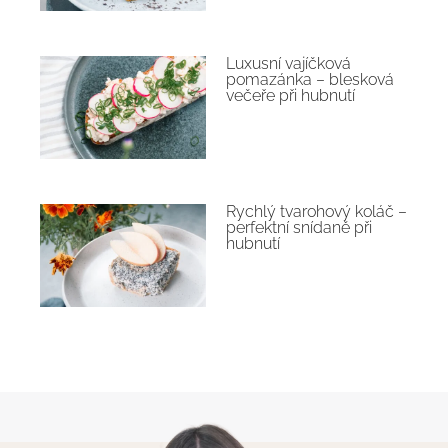
Luxusní vajíčková
pomazánka – blesková
večeře při hubnutí
Rychlý tvarohový koláč –
perfektní snídaně při
hubnutí