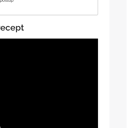
 postup
recept