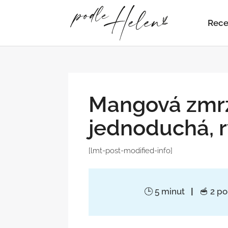
Rece
Mangová zmrz
jednoduchá, r
[lmt-post-modified-info]
🕒 5 minut
|
🥣 2 p