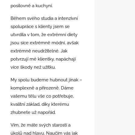
posilovně a kuchyni.
Během svého studia a intenzivní
spolupráce s klienty jsem se
utvrdila v tom, že extrémní diety
jsou sice extrémně módní, avšak
extrémně neudržitelné. Jak
potvrzují mé klientky, napáchají
více škody než užitku.
My spolu budeme hubnout jinak –
komplexně a přirozeně. Dáme
vašemu tělu vše co potřebuje,
kvalitní základ, díky kterému
zhubnete už napořád.
Vím, že máte svých starostí a
úkolů nad hlavu. Naučím vás jak