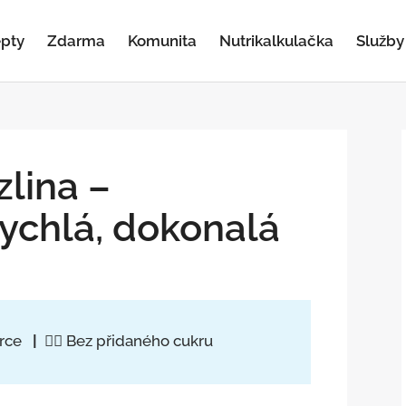
pty
Zdarma
Komunita
Nutrikalkulačka
Služby
lina –
ychlá, dokonalá
orce
|
👍🏻 Bez přidaného cukru