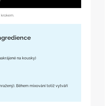
a krokem.
ngredience
nakrájené na kousky)
 mražený). Během mixování totiž vytváří