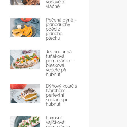
voňavé a
vláčné
Pečená dýně –
jednoduchý
oběd z
jednoho
plechu
Jednoduchá
tuňáková
pomazánka –
blesková
večeře při
hubnutí
Dýňový koláč s
tvarohem –
perfektní
snídaně při
hubnutí
Luxusní
vajíčková
pomazánka –