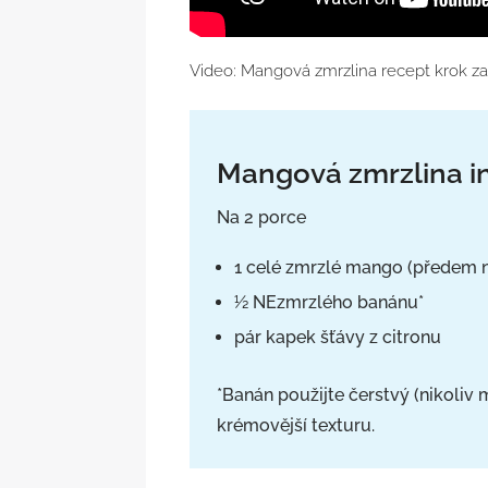
Video: Mangová zmrzlina recept krok z
Mangová zmrzlina i
Na 2 porce
1 celé zmrzlé mango (předem 
½ NEzmrzlého banánu*
pár kapek šťávy z citronu
*Banán použijte čerstvý (nikoliv
krémovější texturu.