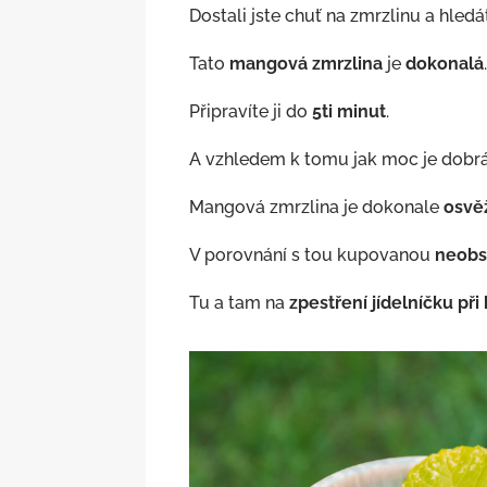
Dostali jste chuť na zmrzlinu a hled
Tato
mangová zmrzlina
je
dokonalá
Připravíte ji do
5ti minut
.
A vzhledem k tomu jak moc je dobrá
Mangová zmrzlina je dokonale
osvěž
V porovnání s tou kupovanou
neobs
Tu a tam na
zpestření jídelníčku při