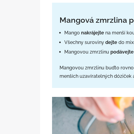
Mangová zmrzlina 
Mango
nakrájejte
na menší ko
Všechny suroviny
dejte
do mix
Mangovou zmrzlinu
podávejte
Mangovou zmrzlinu buďto rovnou p
menších uzavíratelných dóziček a