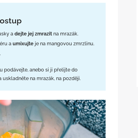
postup
usky a
dejte jej zmrazit
na mrazák.
éru a
umixujte
je na mangovou zmrzlinu.
.
odávejte, anebo si ji přelijte do
 uskladněte na mrazák, na později.