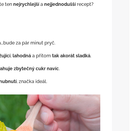
áte ten
nejrychlejší
a
nejjednodušší
recept?
.
…bude za pár minut pryč.
ující
,
lahodná
a přitom
tak akorát sladká
.
ahuje zbytečný cukr navíc
.
 hubnutí
, značka ideál.