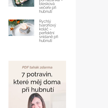
blesková
večeře při
hubnutí
Rychlý
tvarohový
koláč –
perfektní
snídaně při
hubnutí